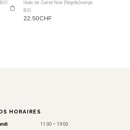
 BIO
Huile de Cumin Noir (Nigelle)vierge
This
BIO
product
has
22.50
CHF
multiple
variants.
The
options
may
be
chosen
on
the
product
page
OS HORAIRES
undi
11:00 – 19:00