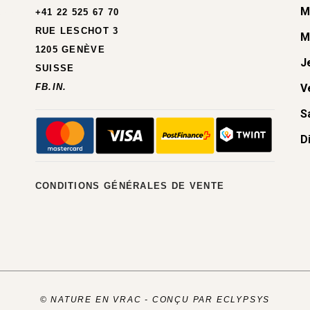
M
+41 22 525 67 70
RUE LESCHOT 3
M
1205 GENÈVE
J
SUISSE
FB.
IN.
V
S
D
CONDITIONS GÉNÉRALES DE VENTE
© NATURE EN VRAC -
CONÇU PAR ECLYPSYS