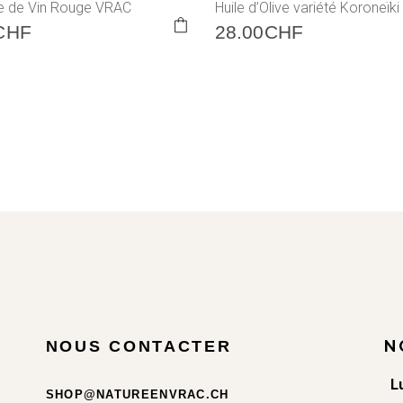
re de Vin Rouge VRAC
Huile d’Olive variété Koroneïki
This
CHF
28.00
CHF
product
has
multiple
variants.
The
options
may
be
chosen
on
the
product
page
N
NOUS CONTACTER
L
SHOP@NATUREENVRAC.CH