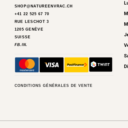
L
SHOP@NATUREENVRAC.CH
M
+41 22 525 67 70
RUE LESCHOT 3
M
1205 GENÈVE
J
SUISSE
FB.
IN.
V
S
D
CONDITIONS GÉNÉRALES DE VENTE