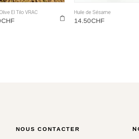
’Olive El Tilo VRAC
Huile de Sésame
This
0
CHF
14.50
CHF
product
has
multiple
variants.
The
options
may
be
chosen
on
the
product
page
N
NOUS CONTACTER