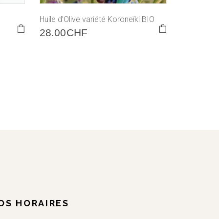
Huile d’Olive variété Koroneïki BIO
This
28.00
CHF
product
has
multiple
variants.
The
options
may
be
chosen
on
the
product
page
OS HORAIRES