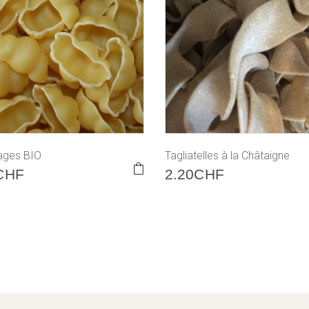
lages BIO
Tagliatelles à la Châtaigne
CHF
2.20
CHF