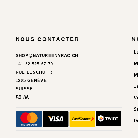
N
NOUS CONTACTER
L
SHOP@NATUREENVRAC.CH
M
+41 22 525 67 70
RUE LESCHOT 3
M
1205 GENÈVE
J
SUISSE
FB.
IN.
V
S
D