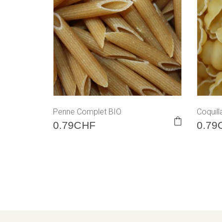
Penne Complet BIO
Coquil
0.79
CHF
0.79