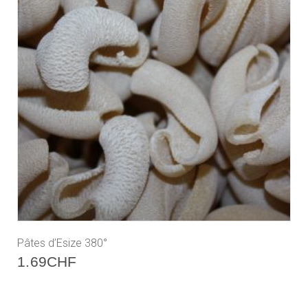
Pâtes d’Esize 380°
1.69
CHF