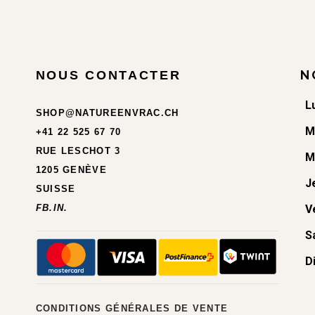
N
NOUS CONTACTER
L
SHOP@NATUREENVRAC.CH
M
+41 22 525 67 70
RUE LESCHOT 3
M
1205 GENÈVE
J
SUISSE
FB.
IN.
V
S
D
CONDITIONS GÉNÉRALES DE VENTE