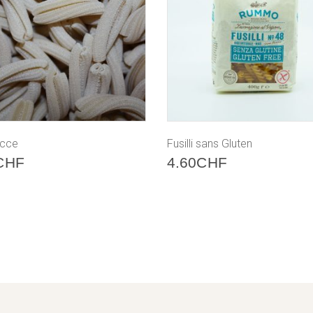
ecce
Fusilli sans Gluten
CHF
4.60
CHF