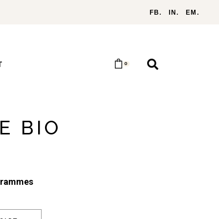
FB.
IN.
EM.
T
0
E BIO
grammes