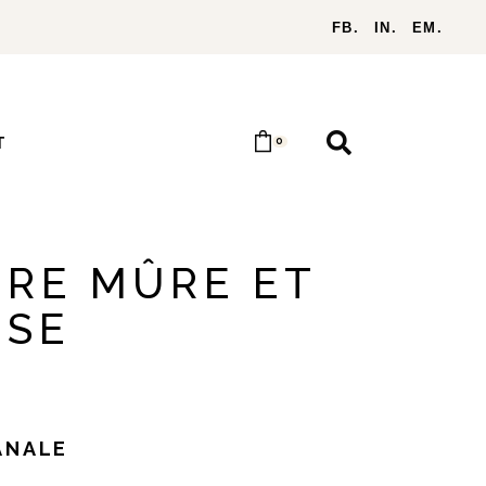
FB.
IN.
EM.
T
0
RE MÛRE ET
ISE
ANALE