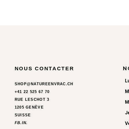
N
NOUS CONTACTER
L
SHOP@NATUREENVRAC.CH
M
+41 22 525 67 70
RUE LESCHOT 3
M
1205 GENÈVE
J
SUISSE
FB.
IN.
V