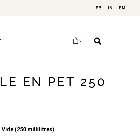
FB.
IN.
EM.
T
0
LE EN PET 250
 Vide (250 millilitres)