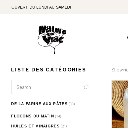
SKIP
TO
OUVERT DU LUNDI AU SAMEDI
THE
CONTENT
LISTE DES CATÉGORIES
Showing
Search
for:
33
DE LA FARINE AUX PÂTES
33
products
6
6
14
FARINES
products
FLOCONS DU MATIN
14
products
27
27
21
PÂTES
products
HUILES ET VINAIGRES
21
products