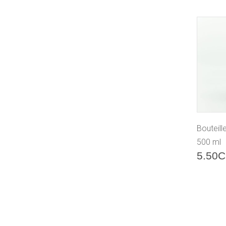
Bouteill
500 ml
5.50
C