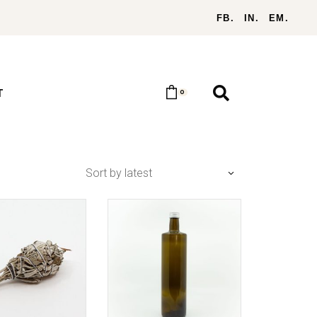
FB.
IN.
EM.
T
0
Sort by latest