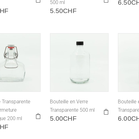
6.50
C
500 ml
HF
5.50
CHF
e Transparente
Bouteille en Verre
Bouteille
rmeture
Transparente 500 ml
Transpar
5.00
CHF
6.00
C
ue 200 ml
HF