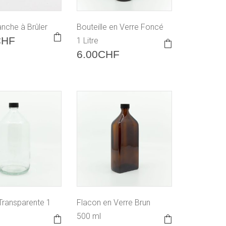
nche à Brûler
Bouteille en Verre Foncé
CHF
1 Litre
6.00
CHF
 Transparente 1
Flacon en Verre Brun
500 ml