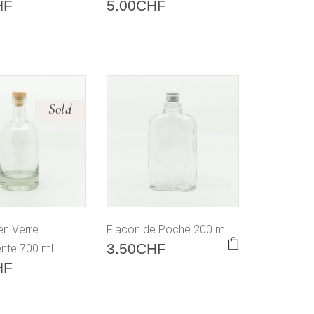
HF
5.00
CHF
Sold
 en Verre
Flacon de Poche 200 ml
3.50
CHF
ente 700 ml
HF