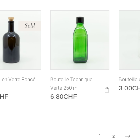
Sold
e en Verre Foncé
Bouteille Technique
Bouteille
3.00
C
Verte 250 ml
HF
6.80
CHF
1
2