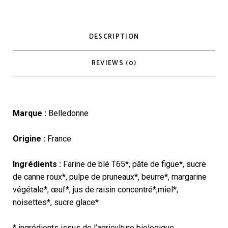
DESCRIPTION
REVIEWS (0)
Marque :
Belledonne
Origine :
France
Ingrédients :
Farine de blé T65*, pâte de figue*, sucre
de canne roux*, pulpe de pruneaux*, beurre*, margarine
végétale*, œuf*, jus de raisin concentré*,miel*,
noisettes*, sucre glace*
* ingrédients issus de l’agriculture biologique