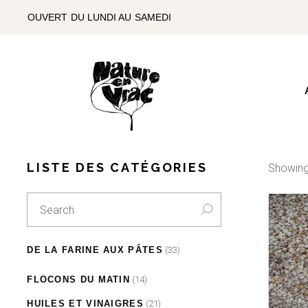
SKIP
TO
OUVERT DU LUNDI AU SAMEDI
THE
CONTENT
LISTE DES CATÉGORIES
Showing
Search
for:
33
DE LA FARINE AUX PÂTES
33
products
6
6
14
FARINES
products
FLOCONS DU MATIN
14
products
27
27
21
PÂTES
products
HUILES ET VINAIGRES
21
products