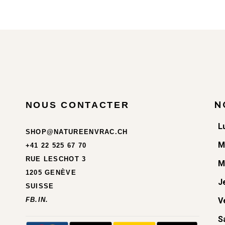
N
NOUS CONTACTER
L
SHOP@NATUREENVRAC.CH
M
+41 22 525 67 70
RUE LESCHOT 3
M
1205 GENÈVE
J
SUISSE
FB.
IN.
V
S