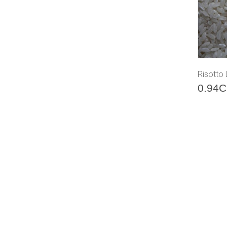
Risotto
0.94
C