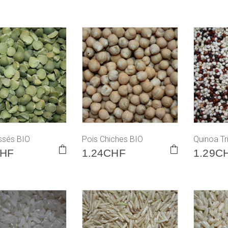
ssés BIO
Pois Chiches BIO
Quinoa Tr
HF
1.24
CHF
1.29
C