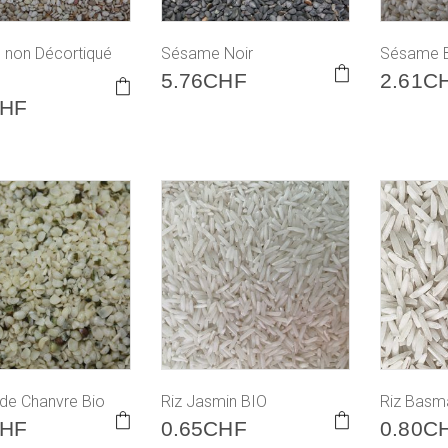
non Décortiqué
Sésame Noir
Sésame 
5.76
CHF
2.61
C
HF
 de Chanvre Bio
Riz Jasmin BIO
Riz Basma
HF
0.65
CHF
0.80
C