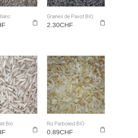
Blanc
Graines de Pavot BIO
HF
2.30
CHF
ti Bio
Riz Parboleid BIO
HF
0.89
CHF