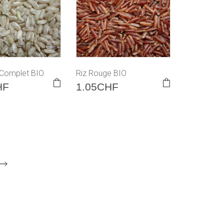
 Complet BIO
Riz Rouge BIO
HF
1.05
CHF