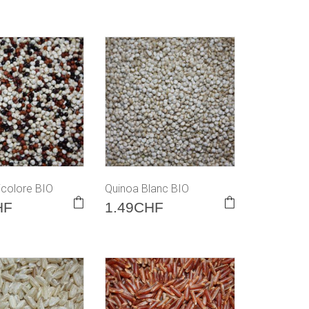
icolore BIO
Quinoa Blanc BIO
HF
1.49
CHF