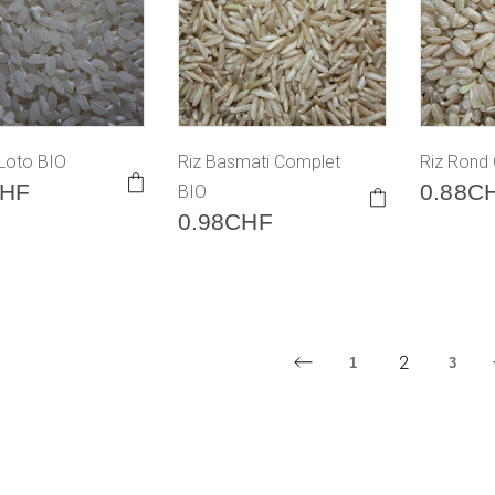
 Loto BIO
Riz Basmati Complet
Riz Rond
HF
0.88
C
BIO
0.98
CHF
2
1
3