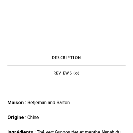
DESCRIPTION
REVIEWS (0)
Maison :
Betjeman and Barton
Origine
: Chine
Ingrédients :
Thé vert Gunpowder et menthe Nanah du