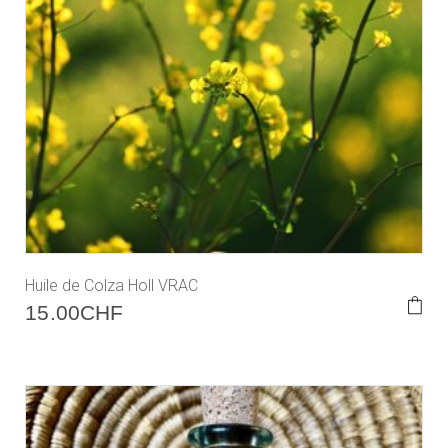
Huile de Colza Holl VRAC
This
15.00
CHF
prod
has
multi
varia
The
opti
may
be
cho