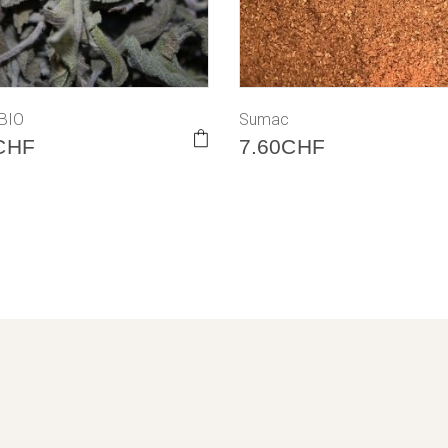
BIO
Sumac
CHF
7.60
CHF