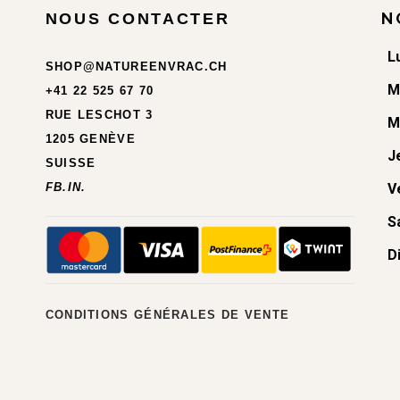
N
NOUS CONTACTER
L
SHOP@NATUREENVRAC.CH
M
+41 22 525 67 70
RUE LESCHOT 3
M
1205 GENÈVE
J
SUISSE
FB.
IN.
V
S
D
CONDITIONS GÉNÉRALES DE VENTE