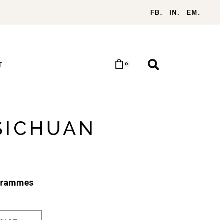
FB.
IN.
EM.
T
0
SICHUAN
grammes