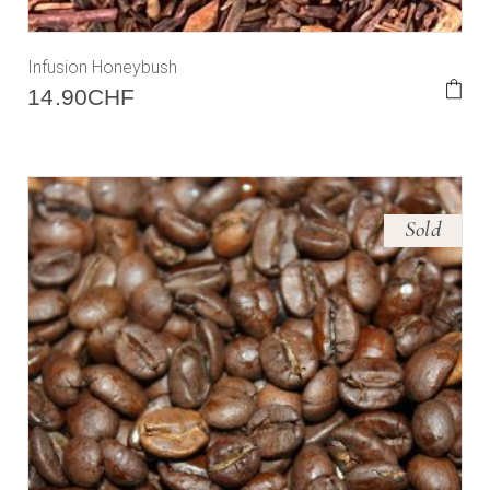
Infusion Honeybush
14.90
CHF
Sold