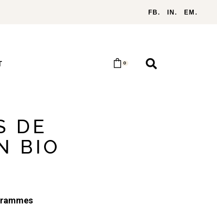
FB.
IN.
EM.
T
0
S DE
N BIO
grammes