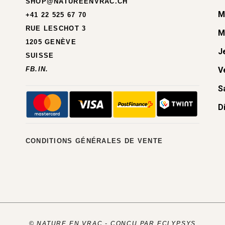
SHOP@NATUREENVRAC.CH
M
+41 22 525 67 70
RUE LESCHOT 3
M
1205 GENÈVE
J
SUISSE
FB.
IN.
V
S
D
CONDITIONS GÉNÉRALES DE VENTE
© NATURE EN VRAC -
CONÇU PAR ECLYPSYS