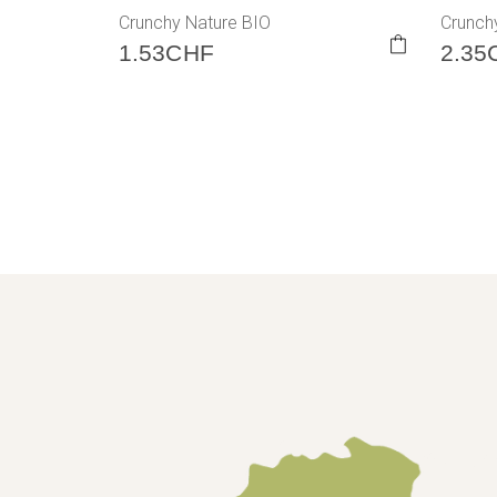
Crunchy Nature BIO
Crunch
1.53
CHF
2.35