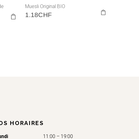
de
Muesli Original BIO
1.18
CHF
OS HORAIRES
undi
11:00 – 19:00