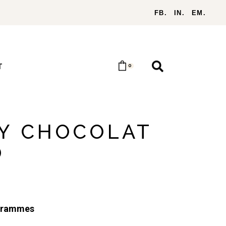
FB.
IN.
EM.
T
0
Y CHOCOLAT
O
grammes