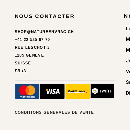
N
NOUS CONTACTER
L
SHOP@NATUREENVRAC.CH
M
+41 22 525 67 70
RUE LESCHOT 3
M
1205 GENÈVE
J
SUISSE
FB.
IN.
V
S
D
CONDITIONS GÉNÉRALES DE VENTE