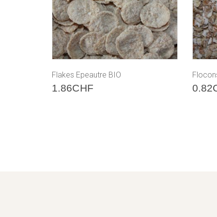
Flakes Epeautre BIO
Flocon
1.86
CHF
0.82