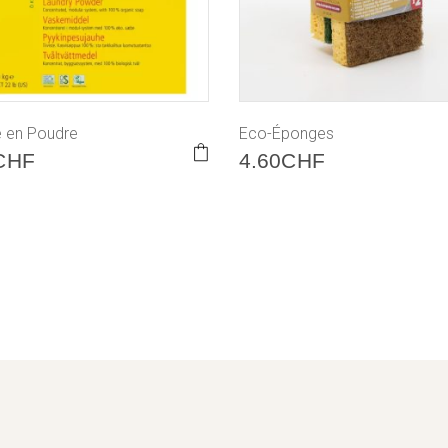
e en Poudre
Eco-Éponges
CHF
4.60
CHF