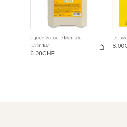
Liquide Vaisselle Main à la
Lessiv
8.00
Calendula
This
product
6.00
CHF
has
multiple
variants.
The
options
may
be
chosen
on
the
product
page