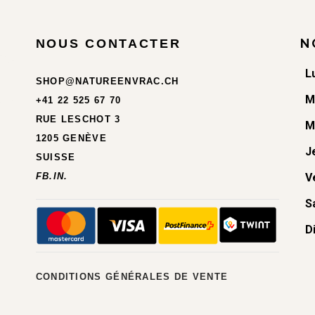
N
NOUS CONTACTER
L
SHOP@NATUREENVRAC.CH
M
+41 22 525 67 70
RUE LESCHOT 3
M
1205 GENÈVE
J
SUISSE
FB.
IN.
V
S
D
CONDITIONS GÉNÉRALES DE VENTE