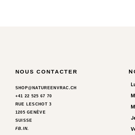
N
NOUS CONTACTER
L
SHOP@NATUREENVRAC.CH
M
+41 22 525 67 70
RUE LESCHOT 3
M
1205 GENÈVE
J
SUISSE
FB.
IN.
V