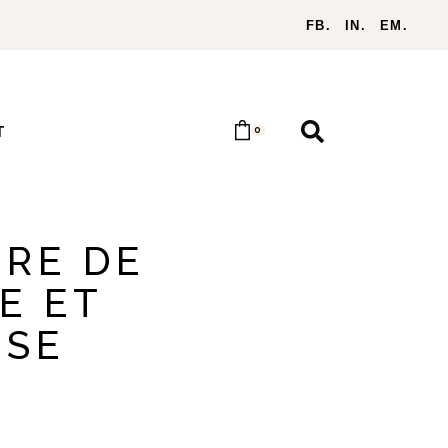
FB.
IN.
EM.
T
0
RE DE
E ET
ISE